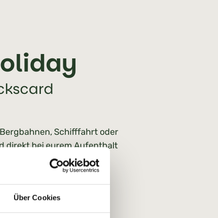
holiday
ückscard
 Bergbahnen, Schifffahrt oder
ard direkt bei eurem Aufenthalt
Über Cookies