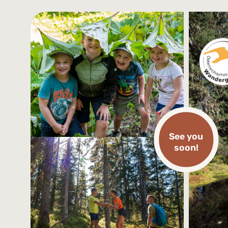
See you
soon!