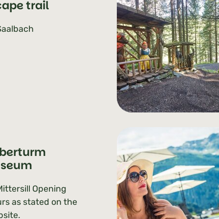
ape trail
Saalbach
lberturm
seum
Mittersill Opening
rs as stated on the
site.