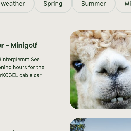
 weather
Spring
Summer
Wi
r - Minigolf
Hinterglemm See
ning hours for the
rKOGEL cable car.