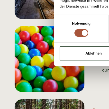
möglicherweise mit weiteren
der Dienste gesammelt habe
Einwilligungsauswahl
Notwendig
Cr
In 
Ablehnen
yea
che
cur