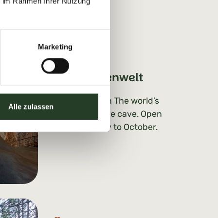
ie im Rahmen Ihrer Nutzung
Marketing
Eisriesenwelt
In Werfen The world’s
Alle zulassen
largest ice cave. Open
from May to October.