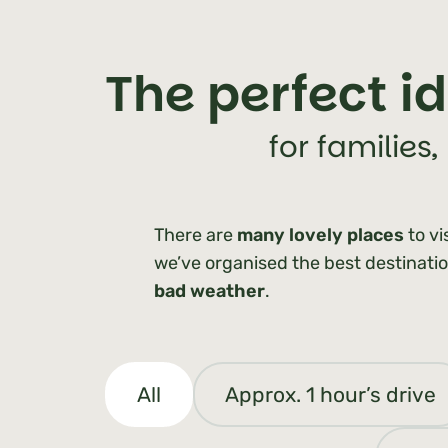
The perfect i
for families
There are
many lovely places
to vi
we’ve organised the best destinat
bad weather
.
All
Approx. 1 hour’s drive