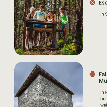
Esc
In 
Fe
Mu
In 
hou
web