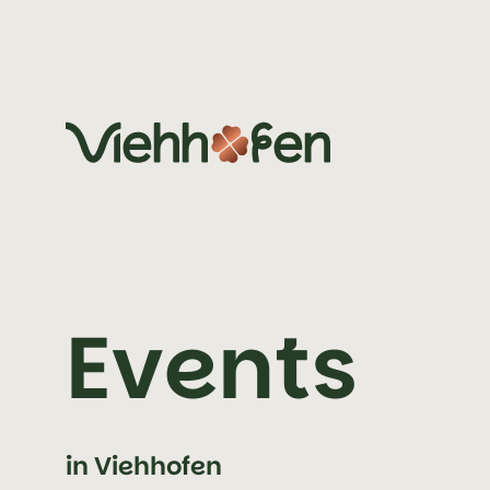
jump to content (alt+0)
jump to main navigation (alt+1)
Events
in Viehhofen