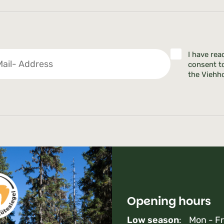
I have rea
consent t
the Viehho
Opening hours
Low season
: Mon - Fr