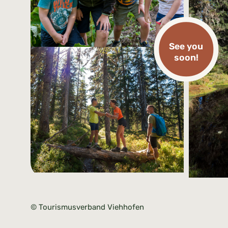
See you
soon!
© Tourismusverband Viehhofen