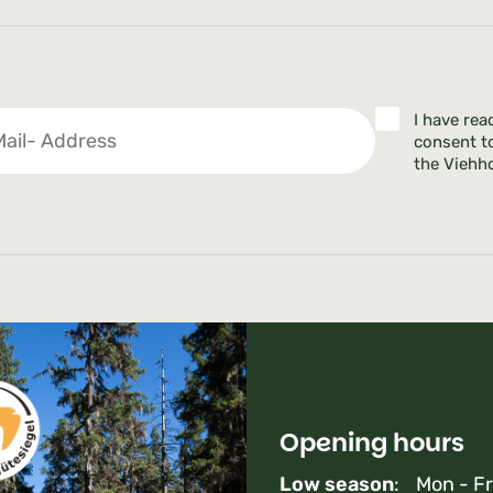
I have rea
consent t
the Viehho
Opening hours
Low season
: Mon - Fr