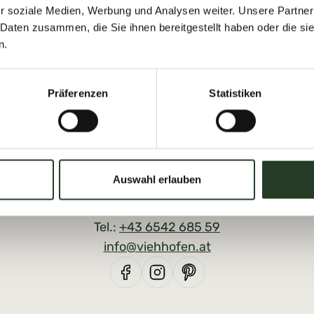
r soziale Medien, Werbung und Analysen weiter. Unsere Partner
 Daten zusammen, die Sie ihnen bereitgestellt haben oder die s
n.
Präferenzen
Statistiken
Auswahl erlauben
Tourist Office Viehhofen
Dorfplatz 1, A-5752 Viehhofen
Tel.:
+43 6542 685 59
info@viehhofen.at