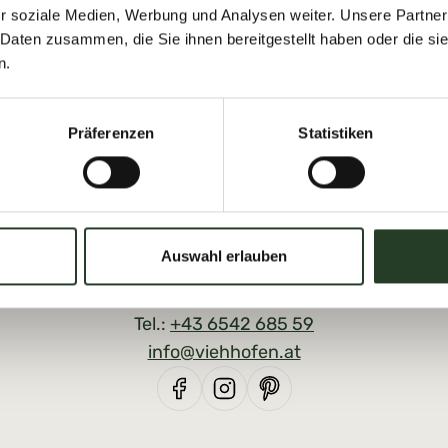
r soziale Medien, Werbung und Analysen weiter. Unsere Partner
 Daten zusammen, die Sie ihnen bereitgestellt haben oder die s
n.
Präferenzen
Statistiken
Auswahl erlauben
Tourist Office Viehhofen
Dorfplatz 1, A-5752 Viehhofen
Tel.:
+43 6542 685 59
info@viehhofen.at