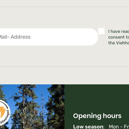
I have rea
consent t
the Viehho
Opening hours
Low season
: Mon - Fr