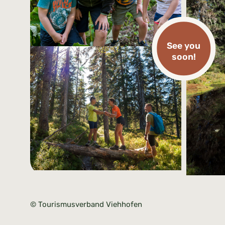
See you
soon!
© Tourismusverband Viehhofen