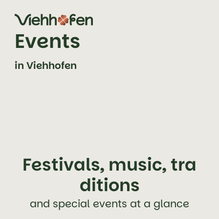
jump to content (alt+0)
jump to main navigation (alt+1)
Events
in Viehhofen
Festivals, music, tra
ditions
and special events at a glance