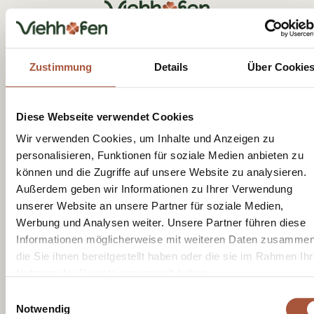
Tourist Office Viehhofen
Dorfplatz 1, A-5752 Viehhofen
Tel.:
+43 6542 685 59
Zustimmung
Details
Über Cookie
info@viehhofen.at
Diese Webseite verwendet Cookies
Wir verwenden Cookies, um Inhalte und Anzeigen zu
personalisieren, Funktionen für soziale Medien anbieten zu
können und die Zugriffe auf unsere Website zu analysieren.
Außerdem geben wir Informationen zu Ihrer Verwendung
Receive moments of happiness with
unserer Website an unsere Partner für soziale Medien,
our newsletter
Werbung und Analysen weiter. Unsere Partner führen diese
Informationen möglicherweise mit weiteren Daten zusammen
die Sie ihnen bereitgestellt haben oder die sie im Rahmen Ihr
Nutzung der Dienste gesammelt haben.
I have read the
privacy policy
and consent to
Einwilligungsauswahl
receiving newsletters from the Viehhofen
Notwendig