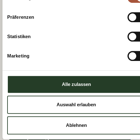
Tourist Board.
Register now
Präferenzen
Statistiken
Marketing
See you
Alle zulassen
soon!
Auswahl erlauben
Ablehnen
Opening hours