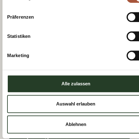
Tourist Board.
Register now
Präferenzen
Statistiken
Marketing
See you
Alle zulassen
soon!
Auswahl erlauben
Ablehnen
Opening hours