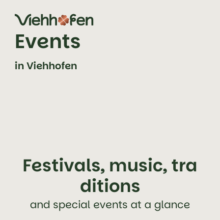
jump to content (alt+0)
jump to main navigation (alt+1)
Events
in Viehhofen
Festivals, music, tra
ditions
and special events at a glance