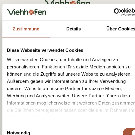
Tourist Office Viehhofen
Dorfplatz 1, A-5752 Viehhofen
Tel.:
+43 6542 685 59
Zustimmung
Details
Über Cookie
info@viehhofen.at
Diese Webseite verwendet Cookies
Wir verwenden Cookies, um Inhalte und Anzeigen zu
personalisieren, Funktionen für soziale Medien anbieten zu
können und die Zugriffe auf unsere Website zu analysieren.
Außerdem geben wir Informationen zu Ihrer Verwendung
Receive moments of happiness with
unserer Website an unsere Partner für soziale Medien,
our newsletter
Werbung und Analysen weiter. Unsere Partner führen diese
Informationen möglicherweise mit weiteren Daten zusammen
die Sie ihnen bereitgestellt haben oder die sie im Rahmen Ihr
Nutzung der Dienste gesammelt haben.
I have read the
privacy policy
and consent to
Einwilligungsauswahl
receiving newsletters from the Viehhofen
Notwendig