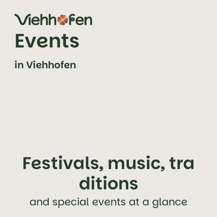
jump to content (alt+0)
jump to main navigation (alt+1)
Events
in Viehhofen
Festivals, music, tra
ditions
and special events at a glance