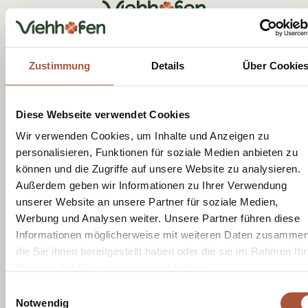
Tourist Office Viehhofen
Dorfplatz 1, A-5752 Viehhofen
Tel.:
+43 6542 685 59
Zustimmung
Details
Über Cookie
info@viehhofen.at
Diese Webseite verwendet Cookies
Wir verwenden Cookies, um Inhalte und Anzeigen zu
personalisieren, Funktionen für soziale Medien anbieten zu
können und die Zugriffe auf unsere Website zu analysieren.
Außerdem geben wir Informationen zu Ihrer Verwendung
Receive moments of happiness with
unserer Website an unsere Partner für soziale Medien,
our newsletter
Werbung und Analysen weiter. Unsere Partner führen diese
Informationen möglicherweise mit weiteren Daten zusammen
die Sie ihnen bereitgestellt haben oder die sie im Rahmen Ihr
Nutzung der Dienste gesammelt haben.
I have read the
privacy policy
and consent to
Einwilligungsauswahl
receiving newsletters from the Viehhofen
Notwendig