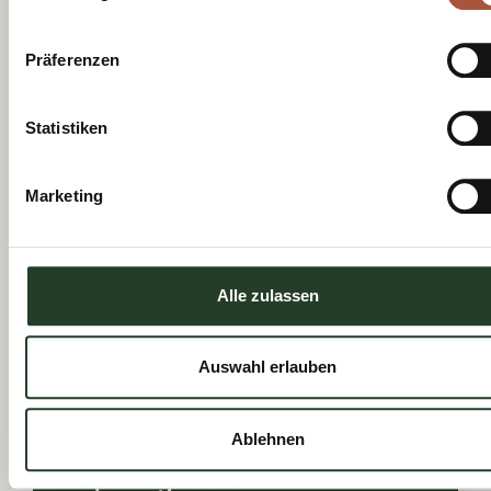
Tourist Board.
Register now
Präferenzen
Statistiken
Marketing
See you
Alle zulassen
soon!
Auswahl erlauben
Ablehnen
Opening hours