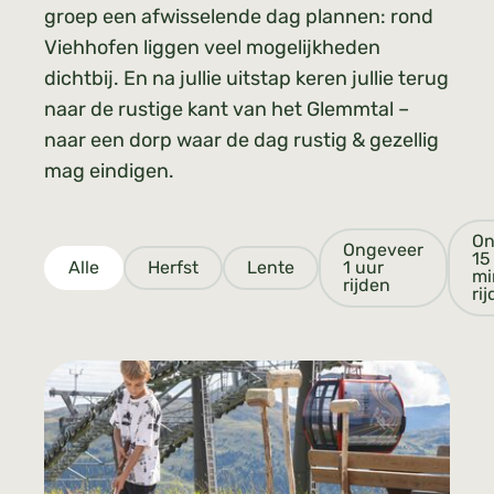
groep een afwisselende dag plannen: rond
Viehhofen liggen veel mogelijkheden
dichtbij. En na jullie uitstap keren jullie terug
naar de rustige kant van het Glemmtal –
naar een dorp waar de dag rustig & gezellig
mag eindigen.
On
Ongeveer
15
Alle
Herfst
Lente
1 uur
mi
rijden
ri