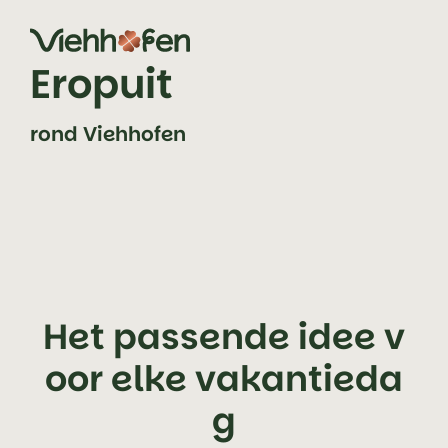
Zum Inhalt springen (Alt+0)
Zum Hauptmenü springen (Alt+1)
Eropuit
rond Viehhofen
Het passende idee v
oor elke vakantieda
g