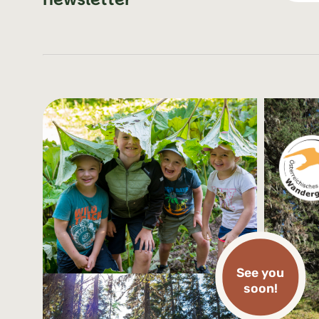
See you
soon!