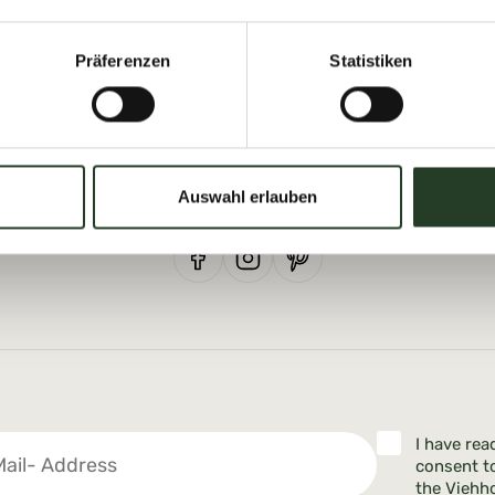
Präferenzen
Statistiken
Tourist Office Viehhofen
Dorfplatz 1, A-5752 Viehhofen
Tel.:
+43 6542 685 59
Auswahl erlauben
info@viehhofen.at
I have rea
consent t
the Viehho