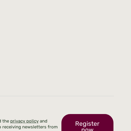
d the
privacy policy
and
Register
o receiving newsletters from
now