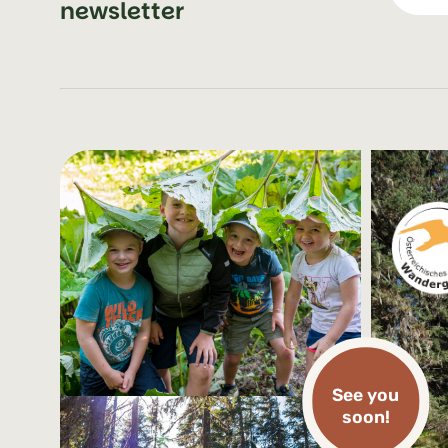
newsletter
See you
soon!