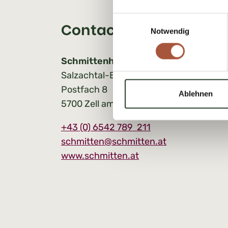
Einwilligungsauswahl
Contact:
Notwendig
Schmittenhöhebahn AG
Salzachtal-Bundesstraße 7
Postfach 8
Ablehnen
5700 Zell am See
+43 (0) 6542 789 211
schmitten@schmitten.at
www.schmitten.at