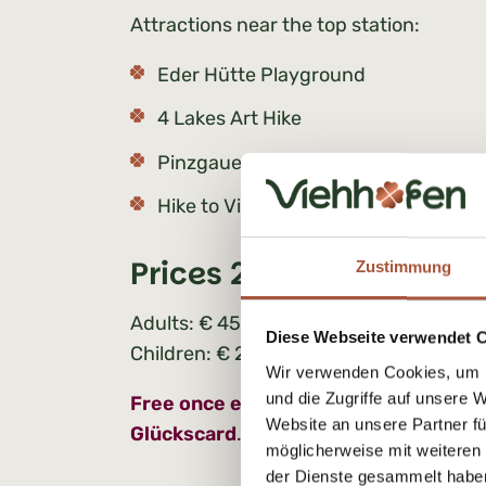
Attractions near the top station:
Eder Hütte Playground
4 Lakes Art Hike
Pinzgauer Spaziergang
Hike to Viehhofen
Prices 2026:
Zustimmung
Adults: € 45,00
Diese Webseite verwendet 
Children: € 22,50
Wir verwenden Cookies, um I
und die Zugriffe auf unsere 
Free once every 6 days or per stay w
Website an unsere Partner fü
Glückscard
.
möglicherweise mit weiteren
der Dienste gesammelt habe