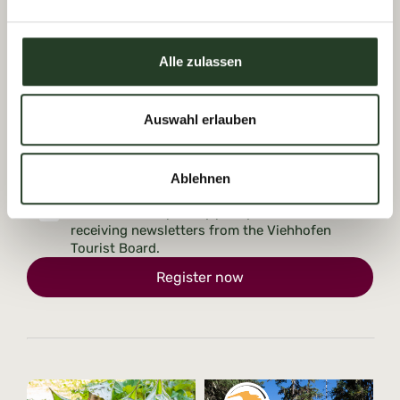
Alle zulassen
Receive moments of happiness with
our newsletter
Auswahl erlauben
Ablehnen
I have read the
privacy policy
and consent to
receiving newsletters from the Viehhofen
Tourist Board.
Register now