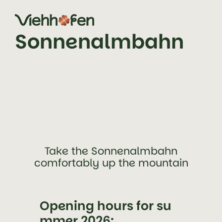
jump to content (alt+0)
jump to main navigation (alt+1)
Sonnenalmbahn
Take the Sonnenalmbahn
comfortably up the mountain
Opening hours for su
mmer 2026: