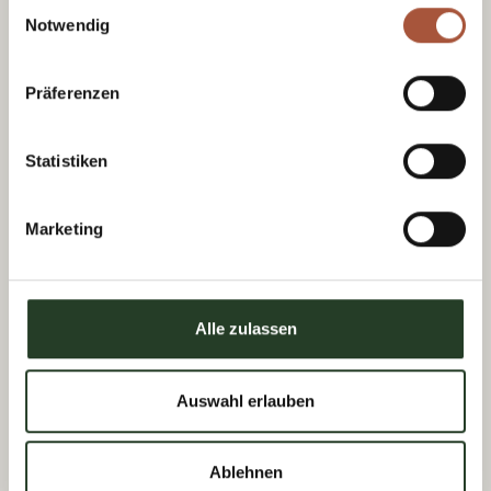
Einwilligungsauswahl
Notwendig
Präferenzen
Statistiken
Marketing
Alle zulassen
Tourist Office Viehhofen
Dorfplatz 1, A-5752 Viehhofen
Auswahl erlauben
Tel.:
+43 6542 685 59
info@viehhofen.at
Ablehnen