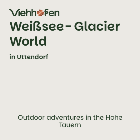
jump to content (alt+0)
jump to main navigation (alt+1)
Weißsee- Glacier
World
in Uttendorf
Outdoor adventures in the Hohe
Tauern