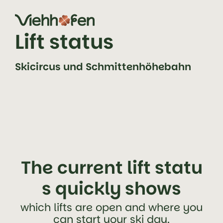
jump to content (alt+0)
jump to main navigation (alt+1)
Lift status
Skicircus und Schmittenhöhebahn
The current lift statu
s quickly shows
which lifts are open and where you
can start your ski day.