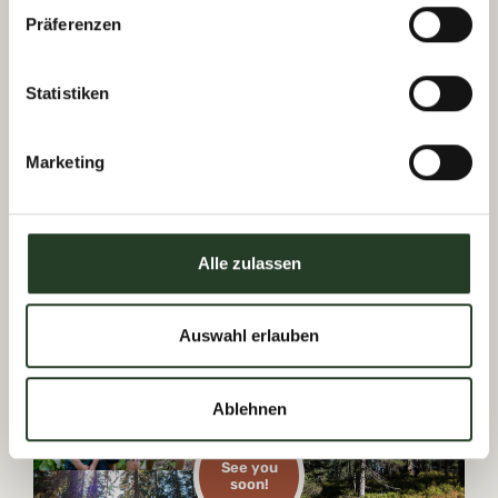
our newsletter
Präferenzen
Statistiken
I have read the
privacy policy
and consent to
Marketing
receiving newsletters from the Viehhofen
Tourist Board.
Register now
Alle zulassen
Auswahl erlauben
Ablehnen
See you
soon!