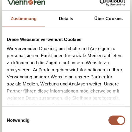
Zustimmung
Details
Über Cookies
Diese Webseite verwendet Cookies
Wir verwenden Cookies, um Inhalte und Anzeigen zu
Tourist Office Viehhofen
personalisieren, Funktionen für soziale Medien anbieten
zu können und die Zugriffe auf unsere Website zu
Dorfplatz 1, A-5752 Viehhofen
analysieren. Außerdem geben wir Informationen zu Ihrer
Tel.:
+43 6542 685 59
Verwendung unserer Website an unsere Partner für
info@viehhofen.at
soziale Medien, Werbung und Analysen weiter. Unsere
Partner führen diese Informationen möglicherweise mit
weiteren Daten zusammen, die Sie ihnen bereitgestellt
haben oder die sie im Rahmen Ihrer Nutzung der Dienste
gesammelt haben.
Einwilligungsauswahl
Notwendig
Receive moments of happiness with