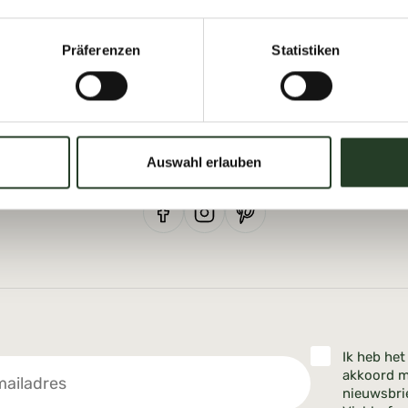
Präferenzen
Statistiken
Viehhofen - Info
Dorfplatz 1, A-5752 Viehhofen
Tel.:
+43 6542 685 59
Auswahl erlauben
info@viehhofen.at
Ik heb he
akkoord m
nieuwsbri