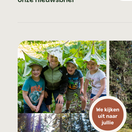
We kijken
uit naar
jullie