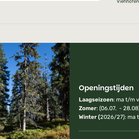
Viehhofen
Openingstijden
Laagseizoen
: ma t/m v
Zomer
: (06.07. - 28.08
Winter (
2026/27): ma t