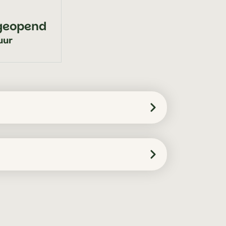
 geopend
uur