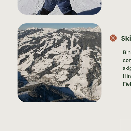
Sk
Bin
com
ski
Hi
Fie