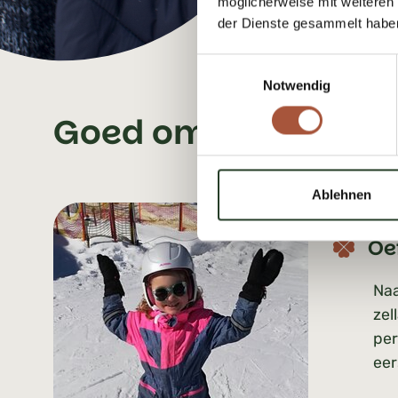
möglicherweise mit weiteren
der Dienste gesammelt habe
Einwilligungsauswahl
Notwendig
Goed om te weten
Ablehnen
Oef
Naa
zel
per
eer