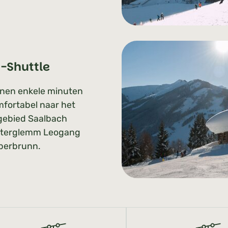
i-Shuttle
nen enkele minuten
fortabel naar het
gebied Saalbach
nterglemm Leogang
berbrunn.