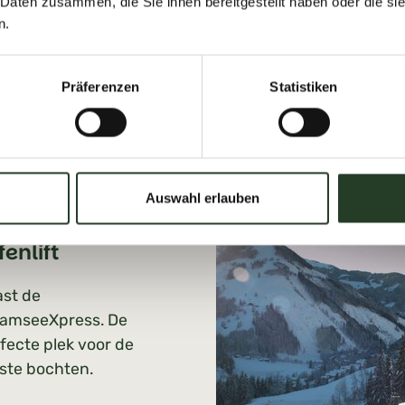
 Daten zusammen, die Sie ihnen bereitgestellt haben oder die s
n.
Präferenzen
Statistiken
Auswahl erlauben
enlift
st de
lamseeXpress. De
fecte plek voor de
ste bochten.