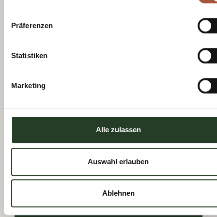
akkoord met het ontvangen van
nieuwsbrieven van het VVV-kantoor
Präferenzen
Viehhofen.
Nu aanmelden
Statistiken
Marketing
Alle zulassen
We kijken
uit naar
jullie
Auswahl erlauben
Ablehnen