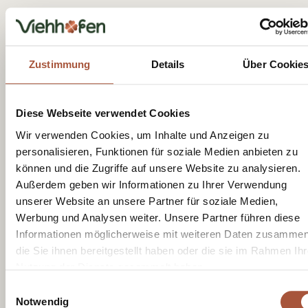
Viehhofen - Info
Dorfplatz 1, A-5752 Viehhofen
Zustimmung
Details
Über Cookie
Tel.:
+43 6542 685 59
info@viehhofen.at
Diese Webseite verwendet Cookies
Wir verwenden Cookies, um Inhalte und Anzeigen zu
personalisieren, Funktionen für soziale Medien anbieten zu
können und die Zugriffe auf unsere Website zu analysieren.
Außerdem geben wir Informationen zu Ihrer Verwendung
unserer Website an unsere Partner für soziale Medien,
Ontvang geluksmomenten met onze
Werbung und Analysen weiter. Unsere Partner führen diese
nieuwsbrief
Informationen möglicherweise mit weiteren Daten zusammen
die Sie ihnen bereitgestellt haben oder die sie im Rahmen Ihr
Nutzung der Dienste gesammelt haben.
Einwilligungsauswahl
Notwendig
Ik heb het
privacybeleid
gelezen en ga