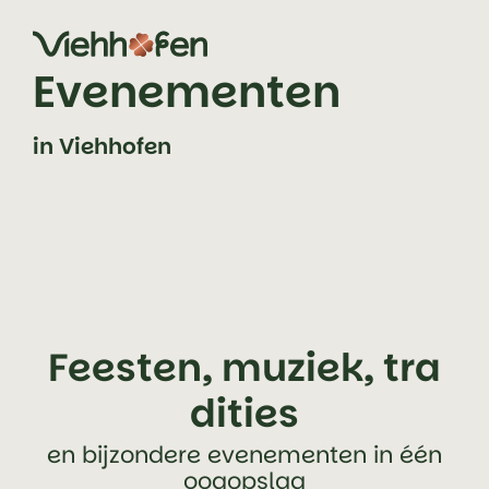
Zum Inhalt springen (Alt+0)
Zum Hauptmenü springen (Alt+1)
Evenementen
in Viehhofen
Feesten, muziek, tra
dities
en bijzondere evenementen in één
oogopslag