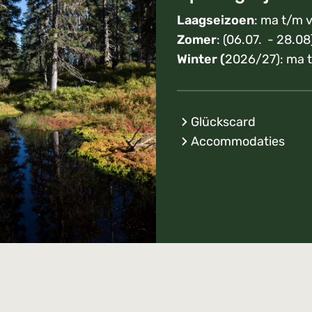
Laagseizoen
: ma t/m v
Zomer
: (06.07. - 28.08
Winter (
2026/27): ma t
Glückscard
Accommodaties