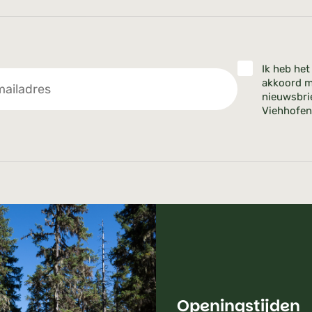
Ik heb he
akkoord m
nieuwsbri
Viehhofen
Openingstijden