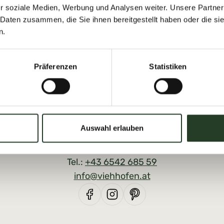
r soziale Medien, Werbung und Analysen weiter. Unsere Partner
 Daten zusammen, die Sie ihnen bereitgestellt haben oder die s
n.
Präferenzen
Statistiken
Auswahl erlauben
Viehhofen - Info
Dorfplatz 1, A-5752 Viehhofen
Tel.:
+43 6542 685 59
info@viehhofen.at