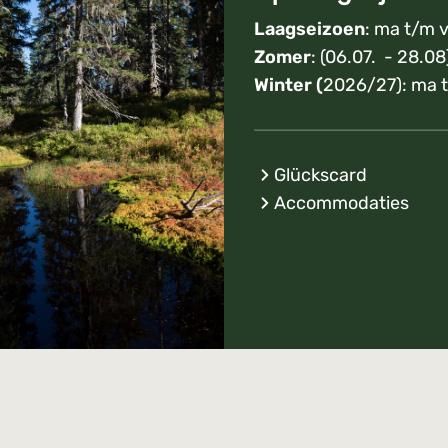
Laagseizoen
: ma t/m v
Zomer
: (06.07. - 28.08
Winter (
2026/27): ma t
Glückscard
Accommodaties