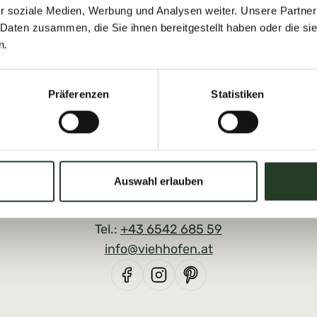
r soziale Medien, Werbung und Analysen weiter. Unsere Partner
 Daten zusammen, die Sie ihnen bereitgestellt haben oder die s
n.
Präferenzen
Statistiken
Auswahl erlauben
Viehhofen - Info
Dorfplatz 1, A-5752 Viehhofen
Tel.:
+43 6542 685 59
info@viehhofen.at