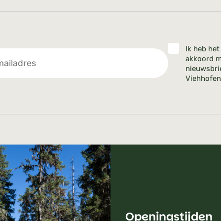
Ik heb he
akkoord m
nieuwsbri
Viehhofen
Openingstijden