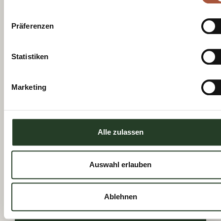
akkoord met het ontvangen van
nieuwsbrieven van het VVV-kantoor
Präferenzen
Viehhofen.
Nu aanmelden
Statistiken
Marketing
Alle zulassen
We kijken
uit naar
jullie
Auswahl erlauben
Ablehnen