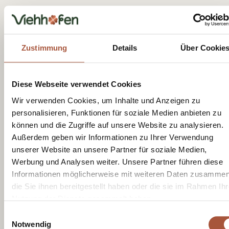
Viehhofen - Info
Dorfplatz 1, A-5752 Viehhofen
Zustimmung
Details
Über Cookie
Tel.:
+43 6542 685 59
info@viehhofen.at
Diese Webseite verwendet Cookies
Wir verwenden Cookies, um Inhalte und Anzeigen zu
personalisieren, Funktionen für soziale Medien anbieten zu
können und die Zugriffe auf unsere Website zu analysieren.
Außerdem geben wir Informationen zu Ihrer Verwendung
unserer Website an unsere Partner für soziale Medien,
Ontvang geluksmomenten met onze
Werbung und Analysen weiter. Unsere Partner führen diese
nieuwsbrief
Informationen möglicherweise mit weiteren Daten zusammen
die Sie ihnen bereitgestellt haben oder die sie im Rahmen Ihr
Nutzung der Dienste gesammelt haben.
Einwilligungsauswahl
Notwendig
Ik heb het
privacybeleid
gelezen en ga