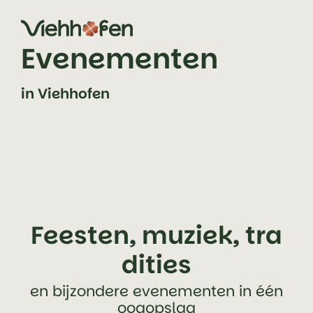
Zum Inhalt springen (Alt+0)
Zum Hauptmenü springen (Alt+1)
Evenementen
in Viehhofen
Feesten, muziek, tra
dities
en bijzondere evenementen in één
oogopslag