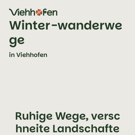
Zum Inhalt springen (Alt+0)
Zum Hauptmenü springen (Alt+1)
Winter-wanderwe
ge
in Viehhofen
Ruhige Wege, versc
hneite Landschafte