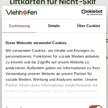
Liftkarten für Nicht-Skif
ahrer
Zustimmung
Details
Über Cookies
Saalbach Hinterglemm Leog
Diese Webseite verwendet Cookies
Wir verwenden Cookies, um Inhalte und Anzeigen zu
personalisieren, Funktionen für soziale Medien anbieten
Sonnenkarte inkl. 2 Fahrten/Tag, ohne Skiausrüs
zu können und die Zugriffe auf unsere Website zu
analysieren. Außerdem geben wir Informationen zu Ihrer
Verwendung unserer Website an unsere Partner für
soziale Medien, Werbung und Analysen weiter. Unsere
7 Tage
Partner führen diese Informationen möglicherweise mit
weiteren Daten zusammen, die Sie ihnen bereitgestellt
haben oder die sie im Rahmen Ihrer Nutzung der Dienste
gesammelt haben.
Einwilligungsauswahl