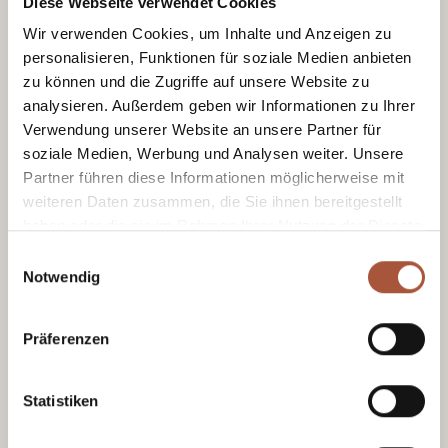
Diese Webseite verwendet Cookies
Wir verwenden Cookies, um Inhalte und Anzeigen zu
Am Dorfplatz befindet sich die
personalisieren, Funktionen für soziale Medien anbieten
Raiffeisenbank, in der Sie Geld wechseln
zu können und die Zugriffe auf unsere Website zu
oder beim Bankomat im Vorraum abheben
analysieren. Außerdem geben wir Informationen zu Ihrer
können. Der Bankomat akzeptiert Maestro
Verwendung unserer Website an unsere Partner für
und Kreditkarten.
soziale Medien, Werbung und Analysen weiter. Unsere
Partner führen diese Informationen möglicherweise mit
Urlaub mit Hund & Cam
weiteren Daten zusammen, die Sie ihnen bereitgestellt
haben oder die sie im Rahmen Ihrer Nutzung der Dienste
ping
gesammelt haben.
Einwilligungsauswahl
Notwendig
Gibt es einen
Campingplat
z
?
Präferenzen
Ja, dieser befindet sich kurz vor der
Statistiken
Ortsmitte beim
Glemmerhof
.