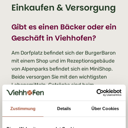
Einkaufen & Versorgung
Gibt es einen Bäcker oder ein
Geschäft in Viehhofen?
Am Dorfplatz befindet sich der BurgerBaron
mit einem Shop und im Rezeptionsgebäude
von Alpenparks befindet sich ein MiniShop.
Beide versorgen Sie mit den wichtigsten
Lebensmitteln. Getränke sind beim
Getränkemarkt Hörl erhältlich.
Weitere Einkaufsmöglichkeiten gibt es in
Zustimmung
Details
Über Cookies
Maishofen und Saalbach.
Wo kann ich
Geld abheben
?