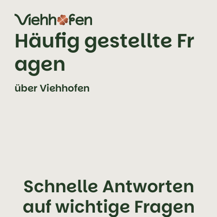
Zum Inhalt springen (Alt+0)
Zum Hauptmenü springen (Alt+1)
Häufig gestellte Fr
agen
über Viehhofen
Schnelle Antworten
auf wichtige Fragen