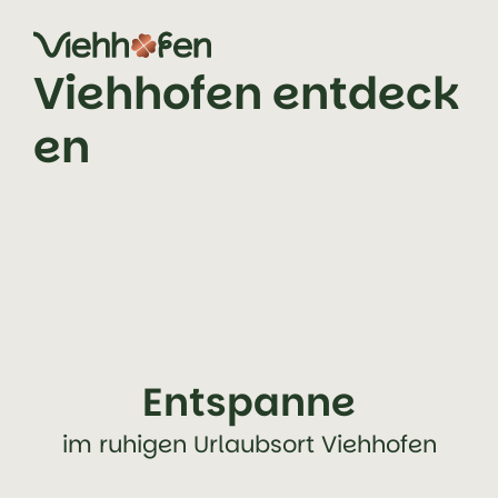
Zum Inhalt springen (Alt+0)
Zum Hauptmenü springen (Alt+1)
Viehhofen entdeck
en
Entspanne
im ruhigen Urlaubsort Viehhofen