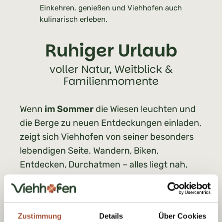
Einkehren, genießen und Viehhofen auch
kulinarisch erleben.
Ruhiger Urlaub
voller Natur, Weitblick &
Familienmomente
Wenn
im Sommer
die Wiesen leuchten und
die Berge zu neuen Entdeckungen einladen,
zeigt sich Viehhofen von seiner besonders
lebendigen Seite. Wandern, Biken,
Entdecken, Durchatmen – alles liegt nah,
alles wirkt unkompliziert. So entsteht genau
jene Mischung, die einen echten
Natur-
Urlaub
ausmacht: Bewegung, Erholung und
Zustimmung
Details
Über Cookies
das gute Gefühl, draußen zu sein.