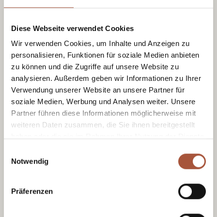
Ob aktive Auszeit zu zweit oder gemeinsame
Diese Webseite verwendet Cookies
Ferientage mit der Familie – Viehhofen
Wir verwenden Cookies, um Inhalte und Anzeigen zu
verbindet
Urlaub in der Natur mit echter
personalisieren, Funktionen für soziale Medien anbieten
Leichtigkeit
. Wer von
stillen Pfaden
,
zu können und die Zugriffe auf unsere Website zu
frischer Bergluft und unvergesslichen
analysieren. Außerdem geben wir Informationen zu Ihrer
Ausblicken träumt, findet hier beste
Verwendung unserer Website an unsere Partner für
Voraussetzungen für einen Wanderurlaub in
soziale Medien, Werbung und Analysen weiter. Unsere
Partner führen diese Informationen möglicherweise mit
den Alpen. Und wer sich nach Ruhe sehnt,
weiteren Daten zusammen, die Sie ihnen bereitgestellt
entdeckt rund um Viehhofen auch jene
haben oder die sie im Rahmen Ihrer Nutzung der Dienste
stillen Momente, wie man sie von einsamen
gesammelt haben.
Einwilligungsauswahl
Wanderwegen in Österreich kennt.
Notwendig
Im Winter
wird aus der grünen Bergwelt
eine stille Schneelandschaft voller
Präferenzen
Atmosphäre. Dann zeigt Viehhofen seine