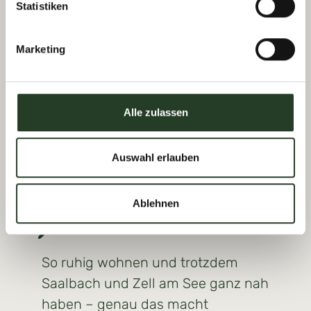
ruhige, persönliche Seite besonders
Statistiken
eindrucksvoll. Zwischen verschneiter Natur,
gemütlichen Urlaubsmomenten und dem
Marketing
schnellen Weg ins Skivergnügen entsteht
ein Winterurlaub, der Erholung und
Bergerlebnis auf besonders angenehme
Alle zulassen
Weise verbindet.
Auswahl erlauben
Zentral & ruhi
Ablehnen
g
So ruhig wohnen und trotzdem
Saalbach und Zell am See ganz nah
haben – genau das macht