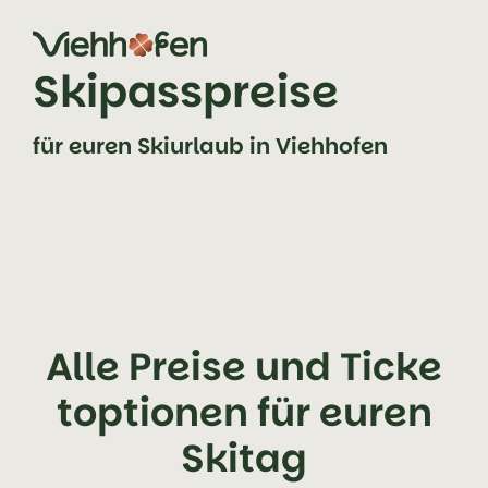
Zum Inhalt springen (Alt+0)
Zum Hauptmenü springen (Alt+1)
Skipasspreise
für euren Skiurlaub in Viehhofen
Alle Preise und Ticke
toptionen für euren
Skitag