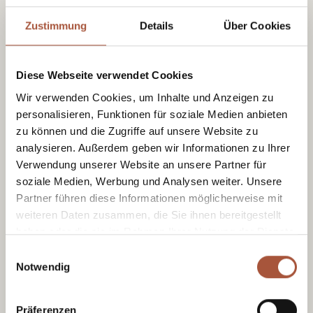
Youngsters bis 19 Jahre ganz nach dem
Zustimmung
Details
Über Cookies
Motto „Little for less“ die 3 Premium-
Skiregionen während der gesamten
Diese Webseite verwendet Cookies
Wintersaison erleben.
Wir verwenden Cookies, um Inhalte und Anzeigen zu
Jeden Samstag
zahlen
alle Kinder und
personalisieren, Funktionen für soziale Medien anbieten
Jugendliche bis 19 Jahren
*
nur € 15,00
zu können und die Zugriffe auf unsere Website zu
für das Tagesticket.
analysieren. Außerdem geben wir Informationen zu Ihrer
Verwendung unserer Website an unsere Partner für
*Jahrgang 2007 und jünger
soziale Medien, Werbung und Analysen weiter. Unsere
Partner führen diese Informationen möglicherweise mit
Osterbonus (28.03. - 06.
weiteren Daten zusammen, die Sie ihnen bereitgestellt
04.2026)
haben oder die sie im Rahmen Ihrer Nutzung der Dienste
gesammelt haben.
Einwilligungsauswahl
Notwendig
Alle Kinder (geboren 2010 und später)
erhalten ihre Skipässe gratis, sobald ein
Präferenzen