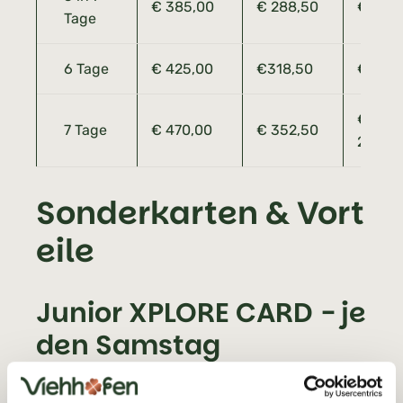
€ 385,00
€ 288,50
€ 192,
Tage
6 Tage
€ 425,00
€318,50
€ 212,
€
7 Tage
€ 470,00
€ 352,50
235,0
Sonderkarten & Vort
eile
Junior XPLORE CARD - je
den Samstag
Mit der
Junior XPLORE CARD
können die