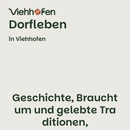
Zum Inhalt springen (Alt+0)
Zum Hauptmenü springen (Alt+1)
Dorfleben
in Viehhofen
Geschichte, Braucht
um und gelebte Tra
ditionen,