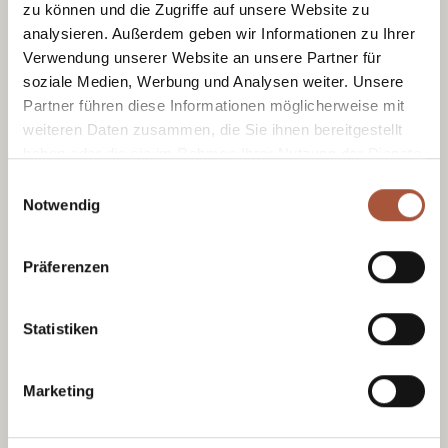
zu können und die Zugriffe auf unsere Website zu
Ein Ort der Ruhe und Gemeinschaft.
analysieren. Außerdem geben wir Informationen zu Ihrer
Verwendung unserer Website an unsere Partner für
soziale Medien, Werbung und Analysen weiter. Unsere
Partner führen diese Informationen möglicherweise mit
weiteren Daten zusammen, die Sie ihnen bereitgestellt
haben oder die sie im Rahmen Ihrer Nutzung der Dienste
gesammelt haben.
Einwilligungsauswahl
Notwendig
Präferenzen
Bauernherbst
Statistiken
Wenn Musik, Schmankerl und Brauchtum
zusammenkommen.
Marketing
Das Dorfleben in Viehhofen verbindet
Vergangenheit und Gegenwart auf eine