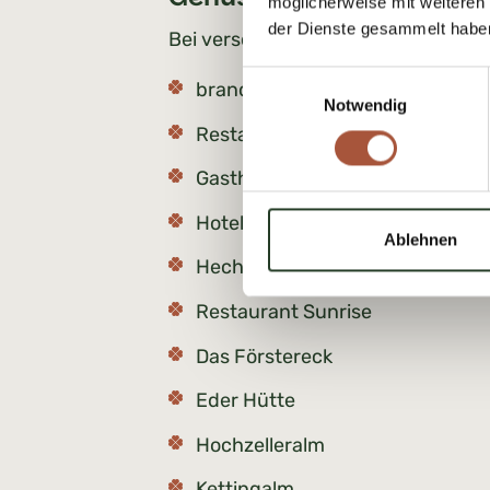
möglicherweise mit weiteren
der Dienste gesammelt habe
Bei verschiedenen Restaurants und
Einwilligungsauswahl
brandgut
Notwendig
Restaurant Dorfstadl
Gasthof Glemmerhof
Hotel Gasthof Oberwirt
Ablehnen
Hecherhütte
Restaurant Sunrise
Das Förstereck
Eder Hütte
Hochzelleralm
Kettingalm