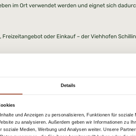
ieben im Ort verwendet werden und eignet sich dadurc
reizeitangebot oder Einkauf – der Viehhofen Schilling 
 verschenkt ihr Zeit in Viehhofen: ruhig, familiär, na
Details
r Gutschein eingelöst werde
Cookies
nhalte und Anzeigen zu personalisieren, Funktionen für soziale
uell in mehreren Bereichen eingesetzt werden:
Website zu analysieren. Außerdem geben wir Informationen zu I
r soziale Medien, Werbung und Analysen weiter. Unsere Partner