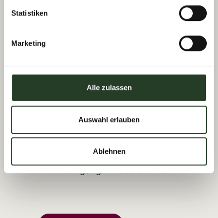
Skiverleih & Shop
Statistiken
Persönlich beraten.
Marketing
Leidenschaftlich anders.
Im Mittelpunkt steht der Kunde
Alle zulassen
mit seinen individuellen
Bedürfnissen. Hier werden
gemeinsam Lösungen für
Auswahl erlauben
unterschiedlichste Anliegen
gefunden.
Ablehnen
Ermäßigung mit
Gästekarte
.