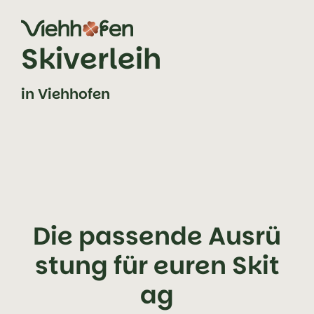
Zum Inhalt springen (Alt+0)
Zum Hauptmenü springen (Alt+1)
Skiverleih
in Viehhofen
Die passende Ausrü
stung für euren Skit
ag