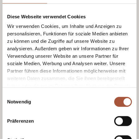
Spielplatz
Diese Webseite verwendet Cookies
Alles was ein Kinderherz begehrt - gleich
Wir verwenden Cookies, um Inhalte und Anzeigen zu
links hinter dem Burger Baron.
personalisieren, Funktionen für soziale Medien anbieten
zu können und die Zugriffe auf unsere Website zu
analysieren. Außerdem geben wir Informationen zu Ihrer
Glückskarte
Verwendung unserer Website an unsere Partner für
soziale Medien, Werbung und Analysen weiter. Unsere
Partner führen diese Informationen möglicherweise mit
weiteren Daten zusammen, die Sie ihnen bereitgestellt
haben oder die sie im Rahmen Ihrer Nutzung der Dienste
gesammelt haben.
Einwilligungsauswahl
Notwendig
Tennisplatz
Präferenzen
Spiel mit Blick auf die Berge.