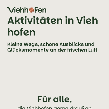
Zum Inhalt springen (Alt+0)
Zum Hauptmenü springen (Alt+1)
Aktivitäten in Vieh
hofen
Kleine Wege, schöne Ausblicke und
Glücksmomente an der frischen Luft
Für alle,
die Viehhofen gerne draußen