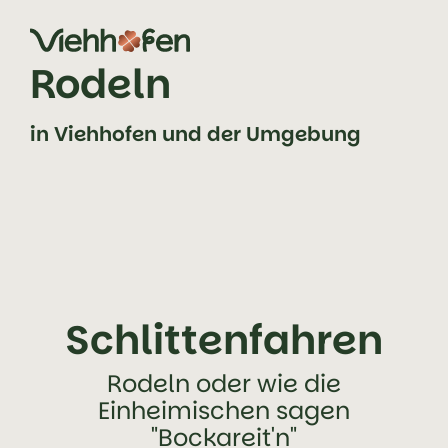
Zum Inhalt springen (Alt+0)
Zum Hauptmenü springen (Alt+1)
Rodeln
in Viehhofen und der Umgebung
Schlittenfahren
Rodeln oder wie die
Einheimischen sagen
"Bockareit'n"