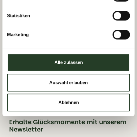
Statistiken
Marketing
Tourismusverband Viehhofen
Dorfplatz 1, A-5752 Viehhofen
Alle zulassen
Tel.:
+43 6542 685 59
info@viehhofen.at
Auswahl erlauben
Ablehnen
Erhalte Glücksmomente mit unserem
Newsletter