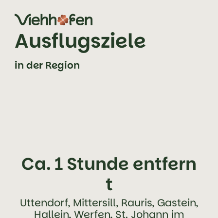
Zum Inhalt springen (Alt+0)
Zum Hauptmenü springen (Alt+1)
Ausflugsziele
in der Region
Ca. 1 Stunde entfern
t
Uttendorf, Mittersill, Rauris, Gastein,
Hallein, Werfen, St. Johann im