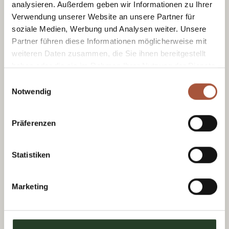
Erhalte Glücksmomente mit unserem
analysieren. Außerdem geben wir Informationen zu Ihrer
Newsletter
Verwendung unserer Website an unsere Partner für
soziale Medien, Werbung und Analysen weiter. Unsere
Partner führen diese Informationen möglicherweise mit
weiteren Daten zusammen, die Sie ihnen bereitgestellt
haben oder die sie im Rahmen Ihrer Nutzung der Dienste
Ich habe die
Datenschutzerklärung
gelesen
gesammelt haben.
Einwilligungsauswahl
und stimme der Zusendung von Newslettern
Notwendig
durch Tourismusverband Viehhofen zu.
Jetzt anmelden
Präferenzen
Statistiken
Marketing
Wir freuen
uns auf