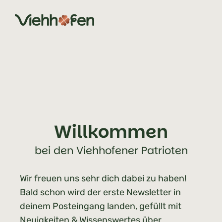
Zum Inhalt springen (Alt+0)
Zum Hauptmenü springen (Alt+1)
Willkommen
bei den Viehhofener Patrioten
Wir freuen uns sehr dich dabei zu haben!
Bald schon wird der erste Newsletter in
deinem Posteingang landen, gefüllt mit
Neuigkeiten & Wissenswertes über